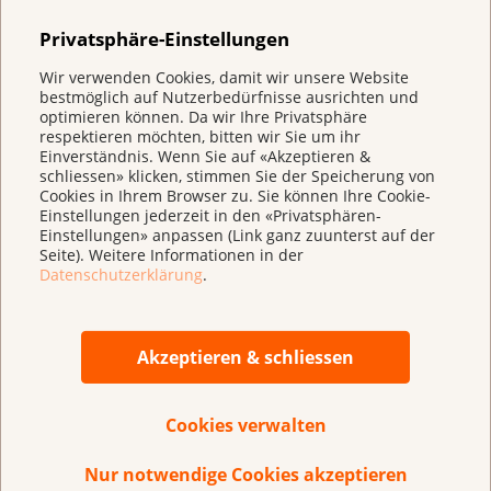
Privatsphäre-Einstellungen
Wir verwenden Cookies, damit wir unsere Website
bestmöglich auf Nutzerbedürfnisse ausrichten und
optimieren können. Da wir Ihre Privatsphäre
respektieren möchten, bitten wir Sie um ihr
Einverständnis. Wenn Sie auf «Akzeptieren &
schliessen» klicken, stimmen Sie der Speicherung von
Cookies in Ihrem Browser zu. Sie können Ihre Cookie-
Einstellungen jederzeit in den «Privatsphären-
Einstellungen» anpassen (Link ganz zuunterst auf der
Seite). Weitere Informationen in der
Datenschutzerklärung
.
«Die Nähe zu Betroffenen und Angehörigen ist von
Akzeptieren & schliessen
grosser Bedeutung. Im unmittelbaren Dialog eröffnet
sich oft erst der ganze Unterstützungsbedarf, daher
helfen wir an mehreren Beratungsstandorten im
Cookies verwalten
ganzen Kanton Graubünden in drei Sprachen -
unbürokratisch, zeitnah und niederschwellig.»
Nur notwendige Cookies akzeptieren