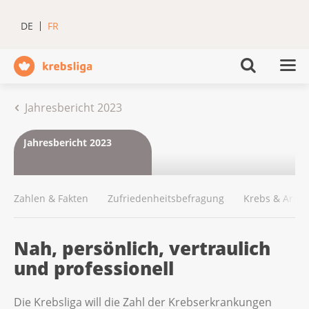
DE
FR
Jahresbericht 2023
Jahresbericht 2023
Zahlen & Fakten
Zufriedenheits­befragung
Krebs & Armu
Nah, persönlich, vertraulich
und professionell
Die Krebsliga will die Zahl der Krebserkrankungen