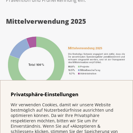
Mittelverwendung 2025
Privatsphäre-Einstellungen
Die Krebsliga Schweiz engagiert sich dafür, dass die
Wir verwenden Cookies, damit wir unsere Website
bestmöglich auf Nutzerbedürfnisse ausrichten und
ihr anvertrauten Spendengelder zweckbestimmt und
optimieren können. Da wir Ihre Privatsphäre
wirksam eingesetzt werden und ist der Transparenz
respektieren möchten, bitten wir Sie um ihr
Einverständnis. Wenn Sie auf «Akzeptieren &
des Mitteleinsatzes verpflichtet.
schliessen» klicken, stimmen Sie der Speicherung von