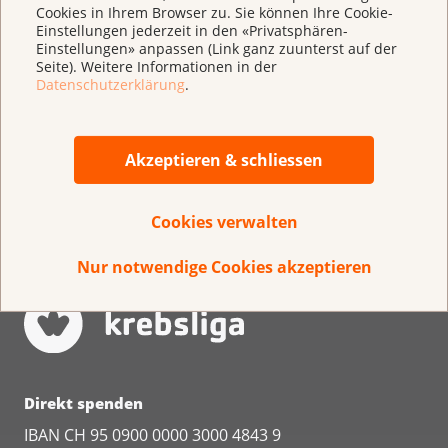
Cookies in Ihrem Browser zu. Sie können Ihre Cookie-
Einstellungen jederzeit in den «Privatsphären-
Zum Herunterladen
Einstellungen» anpassen (Link ganz zuunterst auf der
Seite). Weitere Informationen in der
Datenschutzerklärung
.
Jahresrechnung 2025
(
pdf
,
3 MB
)
Akzeptieren & schliessen
Cookies verwalten
Nur notwendige Cookies akzeptieren
Direkt spenden
IBAN CH 95 0900 0000 3000 4843 9