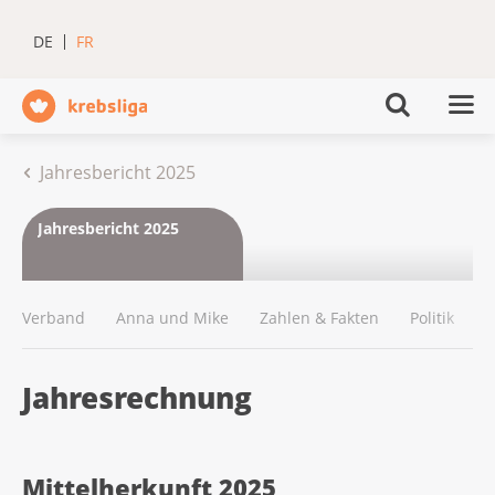
DE
FR
Jahresbericht 2025
Jahresbericht 2025
Verband
Anna und Mike
Zahlen & Fakten
Politik
K
Jahresrechnung
Mittelherkunft 2025