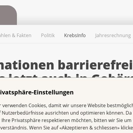
ahlen & Fakten
Politik
KrebsInfo
Jahresrechnung
ationen barrierefrei
s jetzt auch in Gebä
ivatsphäre-Einstellungen
en für alle zugänglich sein. Deshalb bietet die Krebsl
r verwenden Cookies, damit wir unsere Website bestmöglic
te Video in dieser Reihe enthält Infos in einfacher
f Nutzerbedürfnisse ausrichten und optimieren können. Da
r Ihre Privatsphäre respektieren möchten, bitten wir Sie um 
nverständnis. Wenn Sie auf «Akzeptieren & schliessen» klicke
onen sollte kein Privileg sein. Deshalb macht sich die Kreb