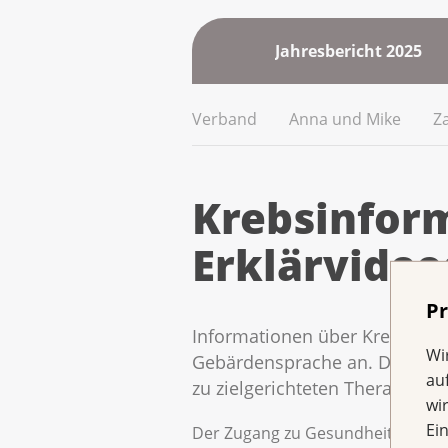
Jahresbericht 2025
Verband
Anna und Mike
Z
Krebsinform
Erklärvideo
Pr
Informationen über Krebs sollt
Wi
Gebärdensprache an. Das neus
au
zu zielgerichteten Therapien.
wi
Ei
Der Zugang zu Gesundheitsinformati