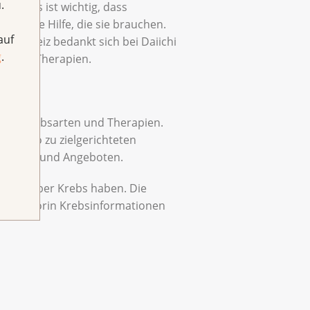
.
bs. Es ist wichtig, dass
ien die Hilfe, die sie brauchen.
auf
a Schweiz bedankt sich bei Daiichi
g
.
chteten Therapien.
edenen Krebsarten und Therapien.
n Video zu zielgerichteten
irkungen und Angeboten.
tionen über Krebs haben. Die
g, Redaktorin Krebsinformationen