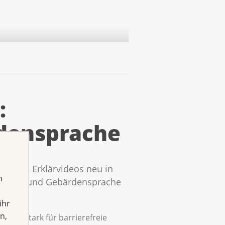
:
rdensprache
iga ihre Erklärvideos neu in
h
 Sprache und Gebärdensprache
ihr
n,
sliga stark für barrierefreie