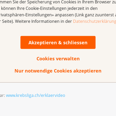
immen Sie der Speicherung von Cookies in Ihrem Browser zu
len die gleichen Chancen haben, auch rund um das Thema Kre
e können Ihre Cookie-Einstellungen jederzeit in den
nd verständlich sind. So bekommen Betroffene und ihre Famil
rivatsphären-Einstellungen» anpassen (Link ganz zuunterst 
os der Krebsliga in Gebärdensprache verfügbar. Die Krebslig
r Seite). Weitere Informationen in der
Datenschutzerklärun
dliche Unterstützung der Produktion des Videos zu zielgeri
Therapien
Akzeptieren & schliessen
ttelt die Krebsliga leicht verständliches Wissen zu verschi
mkrebs, Lungenkrebs und Prostatakrebs. Neu gibt es auch ei
Cookies verwalten
 Informationen zur Krankheit, zu Behandlungen, zu Nebenw
Nur notwendige Cookies akzeptieren
schen in der Schweiz einen barrierefreien Zugang zu Informa
n wichtiger Schritt in diese Richtung», sagt Natalia Kündi
ar:
www.krebsliga.ch/erklaervideo