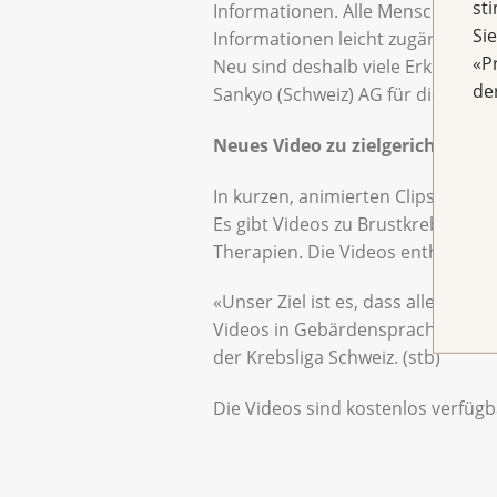
st
Informationen. Alle Menschen sol
Si
Informationen leicht zugänglich u
«P
Neu sind deshalb viele Erklärvide
de
Sankyo (Schweiz) AG für die freun
Neues Video zu zielgerichteten 
In kurzen, animierten Clips vermi
Es gibt Videos zu Brustkrebs, Dar
Therapien. Die Videos enthalten
«Unser Ziel ist es, dass alle Men
Videos in Gebärdensprache sind ei
der Krebsliga Schweiz. (stb)
Die Videos sind kostenlos verfügb