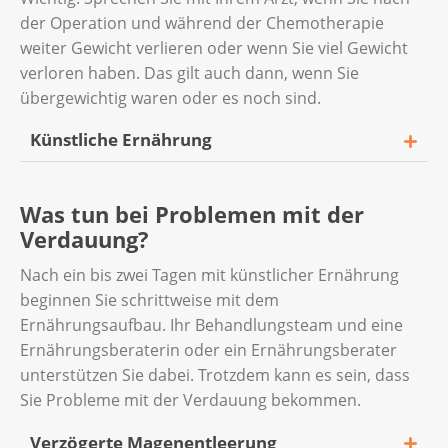
der Operation und während der Chemotherapie
weiter Gewicht verlieren oder wenn Sie viel Gewicht
verloren haben. Das gilt auch dann, wenn Sie
übergewichtig waren oder es noch sind.
Künstliche Ernährung
Falls nötig, erhalten Sie für die Erholung in
Was tun bei Problemen mit der
den ersten Tagen nach der Operation
Verdauung?
wichtige Nährstoffe über eine
Nährstofflösung. Das Behandlungsteam
Nach ein bis zwei Tagen mit künstlicher Ernährung
bespricht mit Ihnen, welche Art der
beginnen Sie schrittweise mit dem
künstlichen Ernährung für Sie geeignet ist:
Ernährungsaufbau. Ihr Behandlungsteam und eine
Ernährungsberaterin oder ein Ernährungsberater
Bei der parenteralen Ernährung wird
unterstützen Sie dabei. Trotzdem kann es sein, dass
Ihnen eine Nährstofflösung über einen
Sie Probleme mit der Verdauung bekommen.
Venenkatheter direkt in die Blutbahn
abgegeben.
Verzögerte Magenentleerung