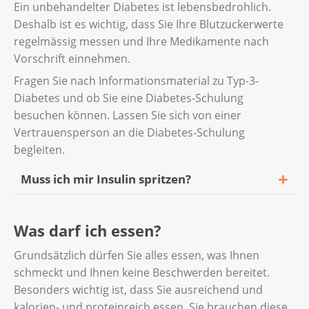
einnehmen. Und ob Sie diese zum
Ein unbehandelter Diabetes ist lebensbedrohlich.
Zwischenmahlzeiten. Die Dosierung hängt
häufige kleine Mahlzeiten können Sie die
richtigen Zeitpunkt nehmen.
Deshalb ist es wichtig, dass Sie Ihre Blutzuckerwerte
vom Fettgehalt der Mahlzeiten ab.
Verträglichkeit der Speisen verbessern.
regelmässig messen und Ihre Medikamente nach
Trinken Sie zwischen den Mahlzeiten und
Vorschrift einnehmen.
nicht während den Mahlzeiten, damit
weniger Volumen auf einmal in den Magen
Fragen Sie nach Informationsmaterial zu Typ-3-
kommt.
Diabetes und ob Sie eine Diabetes-Schulung
besuchen können. Lassen Sie sich von einer
Vertrauensperson an die Diabetes-Schulung
begleiten.
Muss ich mir Insulin spritzen?
Bei zu wenig Insulin reicht manchmal die
Was darf ich essen?
Einnahme von blutzuckersenkenden
Tabletten. Oftmals müssen Sie sich mit der
Grundsätzlich dürfen Sie alles essen, was Ihnen
Zeit trotzdem Insulin spritzen.
schmeckt und Ihnen keine Beschwerden bereitet.
Besonders wichtig ist, dass Sie ausreichend und
Wenn Ihre Bauchspeicheldrüse entfernt
kalorien- und proteinreich essen. Sie brauchen diese