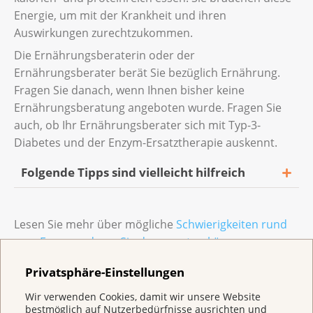
wurde oder gar kein Insulin mehr produziert,
Energie, um mit der Krankheit und ihren
müssen Sie sich für den Rest Ihres Lebens
Auswirkungen zurechtzukommen.
Insulin spritzen.
Die Ernährungsberaterin oder der
Falls Sie sich Insulin spritzen müssen,
Ernährungsberater berät Sie bezüglich Ernährung.
erhalten Sie vorher eine Schulung durch eine
Fragen Sie danach, wenn Ihnen bisher keine
Fachperson. Diese zeigt Ihnen, wie Sie die
Ernährungsberatung angeboten wurde. Fragen Sie
Spritze richtig setzen und wie Sie berechnen
auch, ob Ihr Ernährungsberater sich mit Typ-3-
können, wie viel Insulin Sie sich jeweils
Diabetes und der Enzym-Ersatztherapie auskennt.
spritzen müssen.
Folgende Tipps sind vielleicht hilfreich
Bei einem Typ-3-Diabetes gelten bestimmte
Zielwerte für den Blutzucker. Diese Zielwerte
Lassen Sie sich Zeit fürs Essen. Kauen Sie
Lesen Sie mehr über mögliche
Schwierigkeiten rund
sind anders als bei anderen Formen von
gründlich, damit sich die Nahrung gut mit
ums Essen und was Sie dagegen tun können.
Diabetes. Vergleichen Sie Ihre
Speichel vermischt.
Blutzuckerwerte daher nicht mit anderen
Privatsphäre-Einstellungen
Essen Sie statt zwei bis drei grosse
Diabetikern.
Anfälligkeit für Infekte
Mahlzeiten häufiger eine kleine Mahlzeit.
Wir verwenden Cookies, damit wir unsere Website
So erhalten Sie über den Tag verteilt
bestmöglich auf Nutzerbedürfnisse ausrichten und