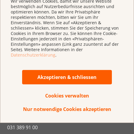
Wir verwenden Cookies, damit wir unsere Website
bestmöglich auf Nutzerbedürfnisse ausrichten und
optimieren können. Da wir Ihre Privatsphäre
respektieren möchten, bitten wir Sie um ihr
Einverständnis. Wenn Sie auf «Akzeptieren &
schliessen» klicken, stimmen Sie der Speicherung von
Cookies in Ihrem Browser zu. Sie können Ihre Cookie-
Einstellungen jederzeit in den «Privatsphären-
Einstellungen» anpassen (Link ganz zuunterst auf der
Direkt spenden
Seite). Weitere Informationen in der
IBAN CH 95 0900 0000 3000 4843 9
Datenschutzerklärung
.
Akzeptieren & schliessen
Krebsliga Schweiz
Cookies verwalten
Effingerstrasse 40
Nur notwendige Cookies akzeptieren
Postfach
3001 Bern
031 389 91 00