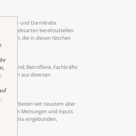
 Prostata- und Darmkrebs
igen Krebsarten bereitzustellen.
anisation, die in diesen Nischen
h
ihr
unden sind; Betroffene, Fachkräfte
n,
 Experten aus diversen
.
auf
g
.
k. Wir arbeiten seit neustem aber
hpersonen Meinungen und Inputs
ionsprozess eingebunden,