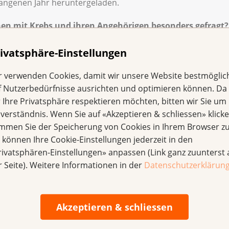
gangenen Jahr heruntergeladen.
en mit Krebs und ihren Angehörigen besonders gefragt?
 einzelnen Krebserkrankungen. Die Broschüren über Brust-,
. Wir bemühen uns aber auch, Informationen zu weniger häuf
ivatsphäre-Einstellungen
u schätzen, ist die Krebsliga doch zum Teil die einzige Org
r verwenden Cookies, damit wir unsere Website bestmöglic
ufbereitet.
f Nutzerbedürfnisse ausrichten und optimieren können. Da
r Betroffene interessant und relevant sind?
r Ihre Privatsphäre respektieren möchten, bitten wir Sie um 
tufigen Prozesses fest, bei dem zahlreiche Beteiligte eingeb
nverständnis. Wenn Sie auf «Akzeptieren & schliessen» klicke
Redaktionsteam der Publizistik und weitere Expertinnen und
immen Sie der Speicherung von Cookies in Ihrem Browser zu
e können Ihre Cookie-Einstellungen jederzeit in den
rivatsphären-Einstellungen» anpassen (Link ganz zuunterst 
lte den Bedürfnissen der Leserschaft entsprechen?
r Seite). Weitere Informationen in der
Datenschutzerklärun
oschüre beiliegt, erhalten wir ein differenziertes Feed-bac
pen, bei denen wir gezielt von unterschiedlichen Ansprec
d zu verbessern. Betroffene sind zudem im ganzen Produkt
Akzeptieren & schliessen
en sie eine wichtige Funktion.