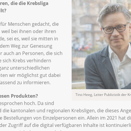
en, die die Krebsliga
lt?
 für Menschen gedacht, die
, weil bei ihnen oder ihren
, sei es, weil sie mitten in
f dem Weg zur Genesung
er auch an Personen, die sich
 sich Krebs verhindern
 ganz unterschiedlichen
en wir möglichst gut dabei
fassend zu informieren.
Tino Heeg, Leiter Publizistik der 
diesen Produkten?
gesprochen hoch. Da sind
nd die kantonalen und regionalen Krebsligen, die dieses Ang
Bestellungen von Einzelpersonen ein. Allein im 2021 hat di
r Zugriff auf die digital verfügbaren Inhalte ist kontinuier