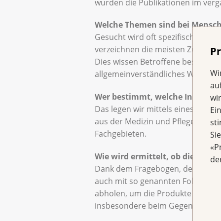
wurden die Publikationen im ver
Welche Themen sind bei Mensch
Gesucht wird oft spezifisch nach
verzeichnen die meisten Zugriffe
Pr
Dies wissen Betroffene besonders z
Wi
allgemeinverständliches Wissen a
au
Wer bestimmt, welche Inhalte fü
wi
Das legen wir mittels eines mehrs
Ei
aus der Medizin und Pflege, das 
st
Fachgebieten.
Si
«P
Wie wird ermittelt, ob die Inha
de
Dank dem Fragebogen, der jeder Br
auch mit so genannten Fokusgrup
abholen, um die Produkte laufen
insbesondere beim Gegenlesen hab