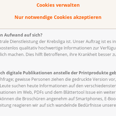
te, Therapien werden präziser, Diagnosemethoden optimi
Cookies verwalten
t zu halten?
gerade das macht unseren Job so spannend. Dabei stehen wi
Nur notwendige Cookies akzeptieren
formieren uns an Kongressen, Weiterbildungen oder via Fac
en Aufwand auf sich?
ntrale Dienstleistung der Krebsliga ist. Unser Auftrag ist es 
ostenlos qualitativ hochwertige Informationen zur Verfügun
ich machen. Dies hilft Betroffenen, ihre Krankheit besser z
ch digitale Publikationen anstelle der Printprodukte ge
chfrage; gewisse Personen ziehen die gedruckte Version vor,
e Leute suchen heute Informationen auf den verschiedensten
ationen im Web, PDFs und dem Blättertool Issue ein weite
können die Broschüren angenehm auf Smartphones, E-Book
eitung reagieren wir auf sich wandelnde Bedürfnisse unsere