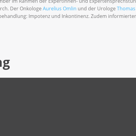
ember im Rahmen der Expertinnen- und Expertensprechstu
urch. Der Onkologe
Aurelius Omlin
und der Urologe
Thomas
behandlung: Impotenz und Inkontinenz. Zudem informierten 
ng