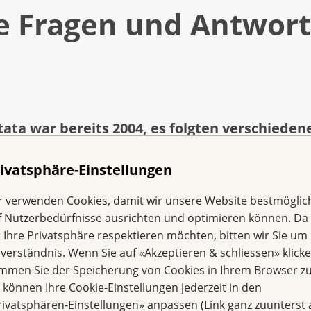
e Fragen und Antwor
tata war bereits 2004, es folgten verschiede
t die Inkontinenz verschlechtert. Soll ich noc
ivatsphäre-Einstellungen
r verwenden Cookies, damit wir unsere Website bestmöglic
e Kontrolle über den Urin nach der Operation
f Nutzerbedürfnisse ausrichten und optimieren können. Da
rwarten, dass der Urinverlust weniger wird?
r Ihre Privatsphäre respektieren möchten, bitten wir Sie um 
ange zurückliegt und die Kontinenz in der ersten Zeit nach
nverständnis. Wenn Sie auf «Akzeptieren & schliessen» klicke
htert hat, empfiehlt sich eine erneute Abklärung. Es gibt v
immen Sie der Speicherung von Cookies in Ihrem Browser zu
rd vor und nach der Operation empfohlen. I
re und Harnblase mit der Frage nach Veränderungen; die
e können Ihre Cookie-Einstellungen jederzeit in den
 Neuro-Urologen, bei denen abgeklärt wird, wie gross der U
 Zeitpunkt noch hilfreich?
rivatsphären-Einstellungen» anpassen (Link ganz zuunterst 
, keinen Urin zu verlieren. Dies kann in sehr vielen Fällen e