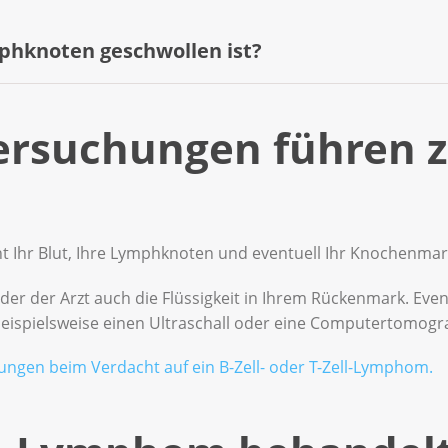
phknoten geschwollen ist?
 bedeuten nicht gleich, dass Sie ein Lymphom haben. Bei e
rsuchungen führen z
l die Lymphknoten am Hals anschwellen und schmerzen.
 geschwollen? Oder sind mehrere Lymphknoten geschwollen?
ht Ihr Blut, Ihre Lymphknoten und eventuell Ihr Knochenmar
er der Arzt auch die Flüssigkeit in Ihrem Rückenmark. Even
eispielsweise einen Ultraschall oder eine Computertomograf
ngen beim Verdacht auf ein B-Zell- oder T-Zell-Lymphom.