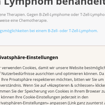
in Lymphom behandel
ene Therapien. Gegen B-Zell-Lymphome oder T-Zell-Lymph
sweise eine Chemotherapie.
smöglichkeiten bei einem B-Zell- oder T-Zell-Lymphom.
 eine Beratung durch
ivatsphäre-Einstellungen
r verwenden Cookies, damit wir unsere Website bestmöglic
f Nutzerbedürfnisse ausrichten und optimieren können. Da
n Sie oder Ihre Nahestehenden Unterstützung? Wenden Sie 
r Ihre Privatsphäre respektieren möchten, bitten wir Sie um 
regionale Krebsliga
.
nverständnis. Wenn Sie auf «Akzeptieren & schliessen» klicke
immen Sie der Speicherung von Cookies in Ihrem Browser zu
enst KrebsInfo
anrufen: 0800 11 88 11. Die Beratenden errei
e können Ihre Cookie-Einstellungen jederzeit in den
rivatsphären-Einstellungen» anpassen (Link ganz zuunterst 