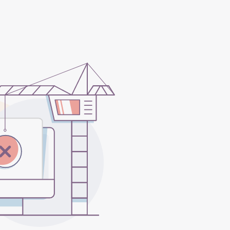
(2024). Patientenleitlinie
(2021). Patientenleitlinie
n/follikulaeres-lymphom
sdienst, Deutsches
/lymphatisches-