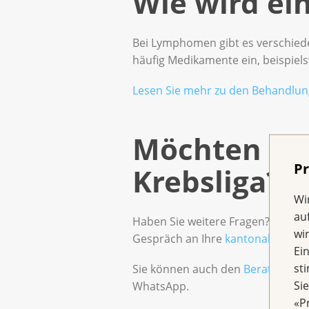
Wie wird e
Bei Lymphomen gibt es verschied
häufig Medikamente ein, beispiel
Lesen Sie mehr zu den Behandlung
Möchten Sie
Pr
Krebsliga?
Wi
au
Haben Sie weitere Fragen? Möchte
wi
Gespräch an Ihre
kantonale oder 
Ei
st
Sie können auch den
Beratungsdi
Si
WhatsApp.
«P