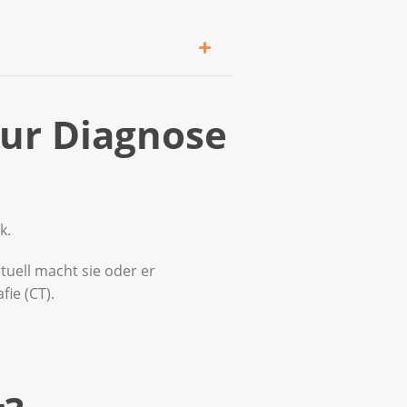
iner Erkältung oder
ur Diagnose
 Gehen Sie zu einer Ärztin
k.
tuell macht sie oder er
ie (CT).