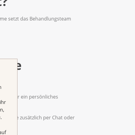
t?
ome setzt das Behandlungsteam
 die
h
sich für ein persönliches
ihr
n,
.
chen Sie zusätzlich per Chat oder
auf