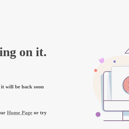
ie (Deutsche Krebsgesellschaft, Deutsche Krebshilfe, AWMF) 
ll-Lymphom (DLBCL).
https://www.leitlinienprogramm-
inien/diffuses-grosszelligen-b-zell-lymphom-dlbcl
ie (Deutsche Krebsgesellschaft, Deutsche Krebshilfe, AWMF) 
s://www.leitlinienprogramm-onkologie.de/patientenleitlinie
024). Kutane Lymphome. Wissensdatenbank Krebsinformation
https://widb.krebsinformationsdienst.de/wissensdatenbank
dtes-gewebe/kutane-lymphome/