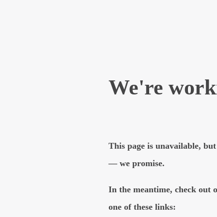
Leitlinienprogramm Onkolog
Diffuses großzelliges B-Ze
onkologie.de/patientenleitl
Leitlinienprogramm Onkolog
Follikuläres Lymphom.
http
Vollmer, G. (19. Januar 2
Krebsforschungszentrum.
blutbildendes-und-verwan