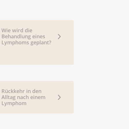
stems WHO-Klassifikation.
ndes-und-verwandtes-
ikation/
Wie wird die
Behandlung eines
ionsdienst, Deutsches
Lymphoms geplant?
/lymphatisches-
mphatischen-systems-who-
tenbank
ndes-und-verwandtes-
Rückkehr in den
Alltag nach einem
Lymphom
t, Deutsches
/lymphatisches-