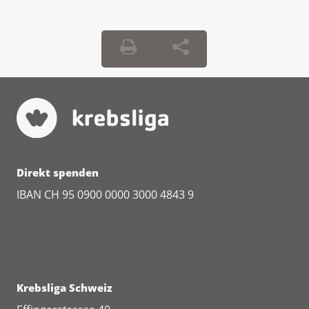
Was tun?
Melden Sie – auch als Angehörige –
Veränderungen dem Behandlungsteam.
Menschen mit einer Hirntumorerkrankung
nehmen die eigene Veränderung zum Teil
nicht wahr.
Ergreifen Sie die Gelegenheit, solange Sie
Direkt spenden
selber entscheiden können, um Ungeklärtes,
IBAN CH 95 0900 0000 3000 4843 9
Aufgeschobenes, Vollmachten oder
finanzielle Themen zu klären. Wenn der
Hirntumor wächst, beeinträchtigt das
zunehmend die Funktion des Gehirns.
Patientenverfügung bei Krebs
Krebsliga Schweiz