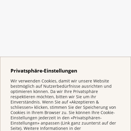
Bei Hirnmetastasen sind diese Fragen
Ärzte den Tumor anfänglich nicht. Es
wichtig:
Magnetresonanztomografie (MRT,
werden aber regelmässige Kontrollen
englisch MRI)
Wie viele Metastasen sind es?
durchgeführt.
Computertomografie (CT)
Gibt es anderswo im Körper auch
Wenn Sie Fragen zu Ihrer Behandlung haben,
Metastasen?
Positronen-Emissions-Tomografie (PET)
lassen Sie sich die Fragen von Ihrem
Wie hat der Ausgangstumor auf die
Magnetresonanzspektroskopie (MRS)
behandelnden Arzt oder vom Pflegepersonal
Behandlung reagiert?
erklären.
Auf diesen Bildern lässt sich die Lage und
Privatsphäre-Einstellungen
Fragen Sie nach
Grösse des Tumors oder der Metastasen
erkennen.
Wir verwenden Cookies, damit wir unsere Website
Sie können jederzeit Fragen zur Wahl der
bestmöglich auf Nutzerbedürfnisse ausrichten und
Behandlung stellen. Mögliche Fragen sind:
optimieren können. Da wir Ihre Privatsphäre
Nach den Untersuchungen wissen Sie, ob ein
respektieren möchten, bitten wir Sie um ihr
Hirntumor oder Hirnmetastasen vorliegen
Einverständnis. Wenn Sie auf «Akzeptieren &
Wie viel Erfahrung hat das
Medikamentöse Tumortherapien
schliessen» klicken, stimmen Sie der Speicherung von
oder nicht.
Behandlungsteam bei der Behandlung
Cookies in Ihrem Browser zu. Sie können Ihre Cookie-
Strahlentherapie (Radiotherapie)
von Hirntumoren? Die Erfahrung kann
Einstellungen jederzeit in den «Privatsphären-
Auswirkungen auf psychische, soziale und
Einstellungen» anpassen (Link ganz zuunterst auf der
den Krankheitsverlauf und die
Operationen bei Krebs
Seite). Weitere Informationen in der
kognitive Funktionen