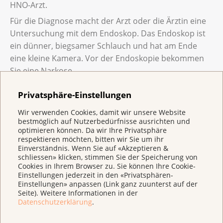
HNO-Arzt.
Für die Diagnose macht der Arzt oder die Ärztin eine
Untersuchung mit dem Endoskop. Das Endoskop ist
ein dünner, biegsamer Schlauch und hat am Ende
eine kleine Kamera. Vor der Endoskopie bekommen
Sie eine Narkose.
Dann untersucht der Arzt Ihren Mund, Ihren Hals, den
Privatsphäre-Einstellungen
Kehlkopf und die Luftröhre. Verdächtige Stellen
untersucht er genauer mit einer Lupe. Vielleicht
Wir verwenden Cookies, damit wir unsere Website
bestmöglich auf Nutzerbedürfnisse ausrichten und
entnimmt der Arzt Gewebeproben, die er im Labor
optimieren können. Da wir Ihre Privatsphäre
untersuchen lässt.
respektieren möchten, bitten wir Sie um ihr
Einverständnis. Wenn Sie auf «Akzeptieren &
Um den Halsbereich zu untersuchen, macht er
schliessen» klicken, stimmen Sie der Speicherung von
zusätzlich einen Ultraschall oder eine Computer-
Cookies in Ihrem Browser zu. Sie können Ihre Cookie-
Einstellungen jederzeit in den «Privatsphären-
Tomografie (CT).
Einstellungen» anpassen (Link ganz zuunterst auf der
Seite). Weitere Informationen in der
Datenschutzerklärung
.
Wie wird Kehlkopfkrebs behandelt?