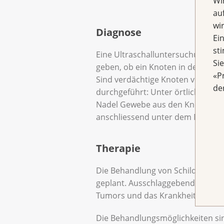
Wi
au
wi
Diagnose
Ei
st
Eine Ultraschalluntersuchung kan
Si
geben, ob ein Knoten in der Schild
«P
Sind verdächtige Knoten vorhande
de
durchgeführt: Unter örtlicher Bet
Nadel Gewebe aus den Knoten 
anschliessend unter dem Mikrosk
Therapie
Die Behandlung von Schilddrüsenk
geplant. Ausschlaggebend für die
Tumors und das Krankheitsstadi
Die Behandlungsmöglichkeiten si