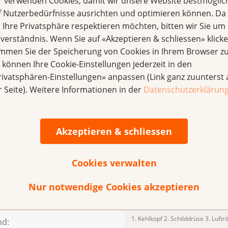
r verwenden Cookies, damit wir unsere Website bestmöglic
f Nutzerbedürfnisse ausrichten und optimieren können. Da
Schilddrüse und benachbarte Org
r Ihre Privatsphäre respektieren möchten, bitten wir Sie um 
nverständnis. Wenn Sie auf «Akzeptieren & schliessen» klicke
immen Sie der Speicherung von Cookies in Ihrem Browser zu
n erste Hinweise darauf
e können Ihre Cookie-Einstellungen jederzeit in den
drüse gut- oder bösartig ist.
rivatsphären-Einstellungen» anpassen (Link ganz zuunterst 
n, wird eine Biopsie
r Seite). Weitere Informationen in der
Datenschutzerklärun
äubung wird mit einer feinen
entnommen und
op untersucht.
Akzeptieren & schliessen
Cookies verwalten
rebs wird individuell
Nur notwendige Cookies akzeptieren
 Behandlung sind die Art des
um.
1. Kehlkopf 2. Schilddrüse 3. Luftr
nd: