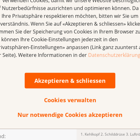
r verwenden Cookies, damit wir unsere Website bestmöglic
f Nutzerbedürfnisse ausrichten und optimieren können. Da
Schilddrüse und benachbarte Org
r Ihre Privatsphäre respektieren möchten, bitten wir Sie um 
nverständnis. Wenn Sie auf «Akzeptieren & schliessen» klicke
immen Sie der Speicherung von Cookies in Ihrem Browser zu
n erste Hinweise darauf
e können Ihre Cookie-Einstellungen jederzeit in den
drüse gut- oder bösartig ist.
rivatsphären-Einstellungen» anpassen (Link ganz zuunterst 
n, wird eine Biopsie
r Seite). Weitere Informationen in der
Datenschutzerklärun
äubung wird mit einer feinen
entnommen und
op untersucht.
Akzeptieren & schliessen
Cookies verwalten
rebs wird individuell
Nur notwendige Cookies akzeptieren
 Behandlung sind die Art des
um.
1. Kehlkopf 2. Schilddrüse 3. Luftr
nd: