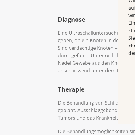
Wi
au
wi
Diagnose
Ei
st
Eine Ultraschalluntersuchung kan
Si
geben, ob ein Knoten in der Schild
«P
Sind verdächtige Knoten vorhande
de
durchgeführt: Unter örtlicher Bet
Nadel Gewebe aus den Knoten 
anschliessend unter dem Mikrosk
Therapie
Die Behandlung von Schilddrüsenk
geplant. Ausschlaggebend für die
Tumors und das Krankheitsstadi
Die Behandlungsmöglichkeiten si