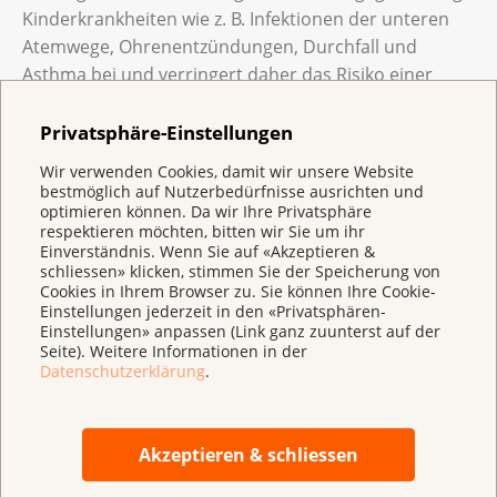
Kinderkrankheiten wie z. B. Infektionen der unteren
Atemwege, Ohrenentzündungen, Durchfall und
Asthma bei und verringert daher das Risiko einer
Krankenhauseinweisung und/oder Behandlung
aufgrund von allergischen und ansteckenden
Privatsphäre-Einstellungen
Krankheiten. Muttermilch senkt zudem das Risiko für
Wir verwenden Cookies, damit wir unsere Website
chronische Erkrankungen im späteren Leben wie
bestmöglich auf Nutzerbedürfnisse ausrichten und
Bluthochdruck, hohe Cholesterinwerte, Fettleibigkeit
optimieren können. Da wir Ihre Privatsphäre
respektieren möchten, bitten wir Sie um ihr
und Typ-2-Diabetes und wirkt sich günstig auf die
Einverständnis. Wenn Sie auf «Akzeptieren &
kognitive Entwicklung des Kindes aus. Im Vergleich zu
schliessen» klicken, stimmen Sie der Speicherung von
Cookies in Ihrem Browser zu. Sie können Ihre Cookie-
Kindern, die mit Flaschennahrung gefüttert wurden,
Einstellungen jederzeit in den «Privatsphären-
kommt es bei gestillten Kindern eher zu einer den
Einstellungen» anpassen (Link ganz zuunterst auf der
Standards der Weltgesundheitsorganisation (WHO)
Seite). Weitere Informationen in der
Datenschutzerklärung
.
entsprechenden Gewichtszunahme im Kindesalter
und einem geringeren Risiko einer übermäßigen
Gewichtszunahme im späteren Wachstum – was
Akzeptieren & schliessen
beides mit einem geringeren Risiko für Übergewicht
im Erwachsenenalter verbunden ist.