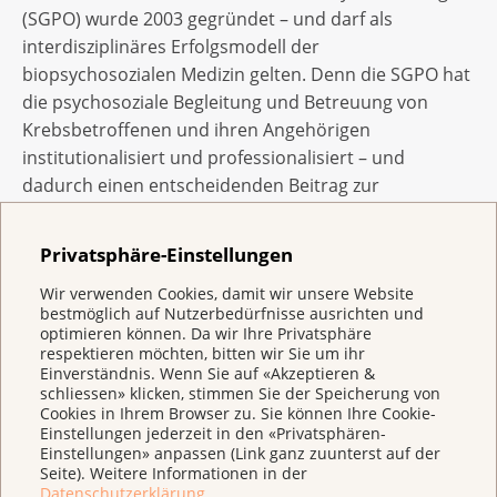
(SGPO) wurde 2003 gegründet – und darf als
interdisziplinäres Erfolgsmodell der
biopsychosozialen Medizin gelten. Denn die SGPO hat
die psychosoziale Begleitung und Betreuung von
Krebsbetroffenen und ihren Angehörigen
institutionalisiert und professionalisiert – und
dadurch einen entscheidenden Beitrag zur
Entwicklung, Verbesserung, Vernetzung und
Förderung von psychosozialen
Privatsphäre-Einstellungen
Unterstützungsdiensten geleistet.
Wir verwenden Cookies, damit wir unsere Website
bestmöglich auf Nutzerbedürfnisse ausrichten und
Engagement für Zugangsgerechtigkeit,
optimieren können. Da wir Ihre Privatsphäre
respektieren möchten, bitten wir Sie um ihr
Prävention und Palliative Care
Einverständnis. Wenn Sie auf «Akzeptieren &
schliessen» klicken, stimmen Sie der Speicherung von
Mit der Krebsmedaille würdigt die Krebsliga Schweiz
Cookies in Ihrem Browser zu. Sie können Ihre Cookie-
aussergewöhnliche Verdienste im Kampf gegen
Einstellungen jederzeit in den «Privatsphären-
Einstellungen» anpassen (Link ganz zuunterst auf der
Krebserkrankungen und ihre Folgen. Die diesjährige
Seite). Weitere Informationen in der
Medaille geht an Alt-Bundesrätin Ruth Dreifuss. Sie
Datenschutzerklärung
.