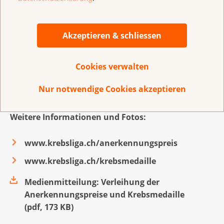
hat sich während – aber auch nach – ihrer Amtszeit
sehr für bezahlbare Medikamente und die
Zugangsgerechtigkeit in der medizinischen
Akzeptieren & schliessen
Versorgung eingesetzt. Die Krebsliga Schweiz würdigt
zudem auch das Engagement von Dreifuss für die
Cookies verwalten
Prävention und Früherkennung, aber auch für die
Verbesserung der Palliative Care in der Schweiz.
Nur notwendige Cookies akzeptieren
Weitere Informationen und Fotos:
www.krebsliga.ch/anerkennungspreis
www.krebsliga.ch/krebsmedaille
Medienmitteilung: Verleihung der
Anerkennungspreise und Krebsmedaille
(
pdf
,
173 KB
)