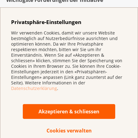
Untersuchungen zeigen, dass 57 Prozent der
Rauchenden als Minderjährige mit dem Tabakkonsum
Privatsphäre-Einstellungen
beginnen. Das Initiativkomitee fordert deshalb einen
Wir verwenden Cookies, damit wir unsere Website
konsequenten Jugendschutz:
bestmöglich auf Nutzerbedürfnisse ausrichten und
optimieren können. Da wir Ihre Privatsphäre
Ein Verbot für jegliche Tabakwerbung, die Kinder
respektieren möchten, bitten wir Sie um ihr
und Jugendliche erreicht: das umfasst
Einverständnis. Wenn Sie auf «Akzeptieren &
schliessen» klicken, stimmen Sie der Speicherung von
Printmedien, das Internet einschliesslich der
Cookies in Ihrem Browser zu. Sie können Ihre Cookie-
sozialen Medien, Plakate, Kinos und
Einstellungen jederzeit in den «Privatsphären-
Verkaufsstellen.
Einstellungen» anpassen (Link ganz zuunterst auf der
Seite). Weitere Informationen in der
Keine Verkaufsförderung durch Gratisabgabe von
Datenschutzerklärung
.
Tabakprodukten, wie sie durch Hostessen in Clubs
oder durch Rabattaktionen im Stil von «3 für 2»
Akzeptieren & schliessen
geschieht.
Kein Sponsoring öffentlicher und privater Anlässe
Cookies verwalten
durch Tabakfirmen.