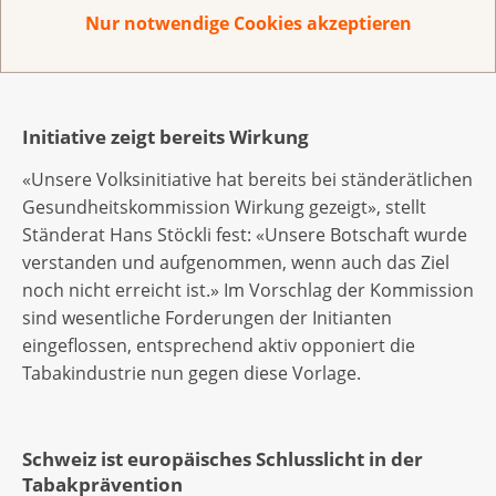
Bei den Substitutionsprodukten: die Gleichstellung
Nur notwendige Cookies akzeptieren
mit herkömmlichen Tabakprodukten.
Initiative zeigt bereits Wirkung
«Unsere Volksinitiative hat bereits bei ständerätlichen
Gesundheitskommission Wirkung gezeigt», stellt
Ständerat Hans Stöckli fest: «Unsere Botschaft wurde
verstanden und aufgenommen, wenn auch das Ziel
noch nicht erreicht ist.» Im Vorschlag der Kommission
sind wesentliche Forderungen der Initianten
eingeflossen, entsprechend aktiv opponiert die
Tabakindustrie nun gegen diese Vorlage.
Schweiz ist europäisches Schlusslicht in der
Tabakprävention