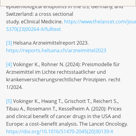
epidemiological endpoints in the US, Germany, and
Switzerland: a cross sectional
study. eClinical Medicine.
https://www.thelancet.com/jour
5370(23)00264-X/fulltext
[3]
Helsana Arzneimittelreport 2023.
https://reports.helsana.ch/arzneimittel2023
[4]
Vokinger K., Rohner N. (2024): Preismodelle für
Arzneimittel im Lichte rechtsstaatlicher und
krankenversicherungsrechtlicher Prinzipien. recht
1/2024.
[5]
Vokinger K., Hwang T., Grischott T., Reichert S.,
Tibau A., Rosemann T., Kesselheim A. (2020): Prices
and clinical benefit of cancer drugs in the USA and
Europe: a cost–benefit analysis. The Lancet Oncology.
https://doi.org/10.1016/S1470-2045(20)30139-X