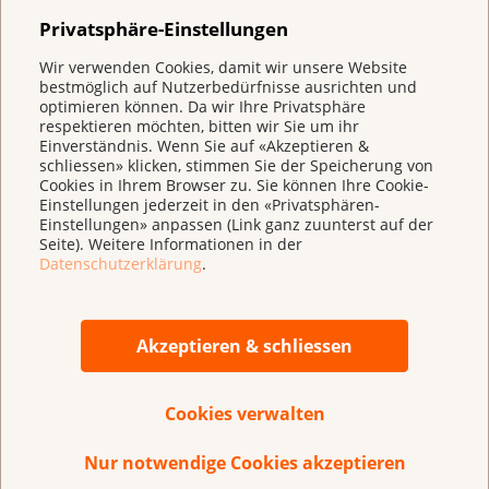
Privatsphäre-Einstellungen
Die Krebsliga bedauert deshalb, dass sich weder der
Nationalrat noch die SGK-S zu mehr Transparenz bei
Wir verwenden Cookies, damit wir unsere Website
der Festsetzung von hochpreisigen Arzneimitteln
bestmöglich auf Nutzerbedürfnisse ausrichten und
optimieren können. Da wir Ihre Privatsphäre
bekennen. Nun liegt es am Ständerat, die Vorlage in
respektieren möchten, bitten wir Sie um ihr
der Sommersession entsprechend zu korrigieren.
Einverständnis. Wenn Sie auf «Akzeptieren &
schliessen» klicken, stimmen Sie der Speicherung von
Cookies in Ihrem Browser zu. Sie können Ihre Cookie-
Einstellungen jederzeit in den «Privatsphären-
Einstellungen» anpassen (Link ganz zuunterst auf der
[1]
https://www.bag.admin.ch/dam/bag/de/dokumente/k
Seite). Weitere Informationen in der
Datenschutzerklärung
.
aufsicht/krankenversicherung/praemienvergleich/praem
faktenblaetter-tro2023/faktenblatt-2024-
kostenentwicklung-
Akzeptieren & schliessen
medikamente.pdf.download.pdf/Faktenblatt_Kostenent
[2]
Miquel Serra-
Cookies verwalten
Burriel M., Perényi G., Laube Y., Mitchell A., Vokinger K. (
cancer premium – explaining differences in prices for
Nur notwendige Cookies akzeptieren
cancer vs non-cancer drugs with efficacy and