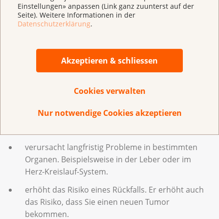
Einstellungen» anpassen (Link ganz zuunterst auf der
Seite). Weitere Informationen in der
verschlechtert Ihre Gesundheit.
Datenschutzerklärung
.
beeinflusst die Wirkung von Medikamenten gegen
Krebs. Er macht diese zum Beispiel giftiger.
Akzeptieren & schliessen
verändert die Wirkung der Strahlentherapie;
verschlimmert bestimmte Nebenwirkungen.
Cookies verwalten
schwächt das Immunsystem und verlangsamt das
Gesundwerden.
Nur notwendige Cookies akzeptieren
verschlechtert Ihre Lebensqualität.
verursacht langfristig Probleme in bestimmten
Organen. Beispielsweise in der Leber oder im
Herz-Kreislauf-System.
erhöht das Risiko eines Rückfalls. Er erhöht auch
das Risiko, dass Sie einen neuen Tumor
bekommen.