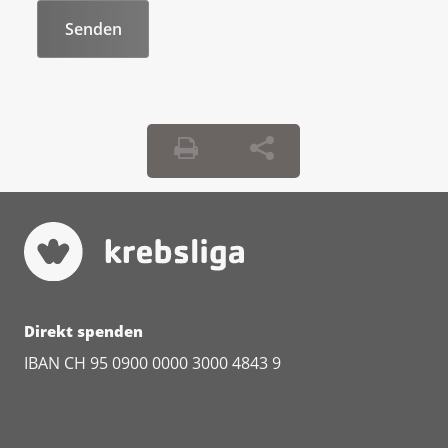
Alcohol and cancer risk: Fact sheet.
https://www.cancer.gov/about-
cancer/causes-
prevention/risk/alcohol/alcohol-fact-
sheet
Sohi, I., Rehm, J., Saab, M., Virmani, L.,
Franklin, A., & Lauby-Secretan, B. (2024).
Alcoholic beverage consumption and
female breast cancer risk: A systematic
review and meta-analysis of prospective
cohort studies. Alcoholism: Clinical and
Experimental Research, 48(12), 2222–
2241.
https://doi.org/10.1111/acer.15493
Direkt spenden
World Health Organization. (2023, 4.
IBAN CH 95 0900 0000 3000 4843 9
Januar). No level of alcohol consumption
is safe for our health.
https://www.who.int/europe/news/item/04-