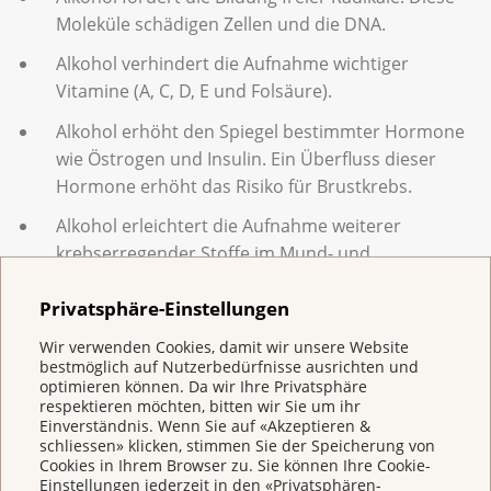
Moleküle schädigen Zellen und die DNA.
Alkohol verhindert die Aufnahme wichtiger
Vitamine (A, C, D, E und Folsäure).
Alkohol erhöht den Spiegel bestimmter Hormone
wie Östrogen und Insulin. Ein Überfluss dieser
Hormone erhöht das Risiko für Brustkrebs.
Alkohol erleichtert die Aufnahme weiterer
krebserregender Stoffe im Mund- und
Halsbereich.
Privatsphäre-Einstellungen
Wir verwenden Cookies, damit wir unsere Website
Ich habe Krebs und trinke Alkohol.
bestmöglich auf Nutzerbedürfnisse ausrichten und
Ist das ein Problem für die Therapie?
optimieren können. Da wir Ihre Privatsphäre
respektieren möchten, bitten wir Sie um ihr
Ja, das Trinken von Alkohol ist ein Problem während
Einverständnis. Wenn Sie auf «Akzeptieren &
schliessen» klicken, stimmen Sie der Speicherung von
der Krebstherapie. Der Alkohol:
Cookies in Ihrem Browser zu. Sie können Ihre Cookie-
Einstellungen jederzeit in den «Privatsphären-