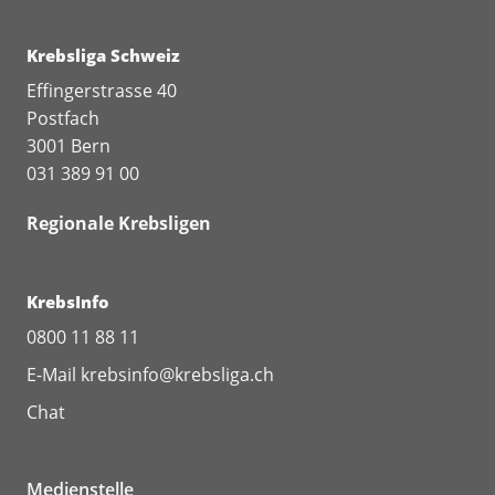
01-2023-no-level-of-alcohol-consumption-
is-safe-for-our-health
Krebsliga Schweiz
Effingerstrasse 40
Postfach
3001 Bern
031 389 91 00
Regionale Krebsligen
KrebsInfo
0800 11 88 11
E-Mail
krebsinfo@krebsliga.ch
Chat
Medienstelle