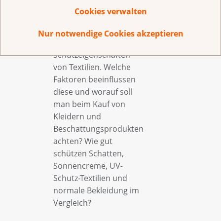
12:15
Schutz
CMO und Fachex
Cookies verwalten
Testex
Vertiefen Sie ihr Wissen
Nur notwendige Cookies akzeptieren
über UV-
Schutzeigenschaften
von Textilien. Welche
Faktoren beeinflussen
diese und worauf soll
man beim Kauf von
Kleidern und
Beschattungsprodukten
achten? Wie gut
schützen Schatten,
Sonnencreme, UV-
Schutz-Textilien und
normale Bekleidung im
Vergleich?