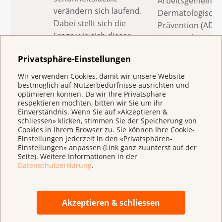
Arbeitsgemeinsc
verändern sich laufend.
Dermatologische
Dabei stellt sich die
Prävention (ADP) 
Frage wie sich dieser
Dermatologe am 
Wandel auf unser UV-
Klinikum Buxteh
Privatsphäre-Einstellungen
Schutz Verhalten
auswirkt. Hören sie
Wir verwenden Cookies, damit wir unsere Website
mehr, wie die
bestmöglich auf Nutzerbedürfnisse ausrichten und
optimieren können. Da wir Ihre Privatsphäre
Gesellschaft die
respektieren möchten, bitten wir Sie um ihr
Wahrnehmung von
Einverständnis. Wenn Sie auf «Akzeptieren &
schliessen» klicken, stimmen Sie der Speicherung von
Schönheit und
Cookies in Ihrem Browser zu. Sie können Ihre Cookie-
Attraktivität mit ihrem
Einstellungen jederzeit in den «Privatsphären-
Umgang mit UV-
Einstellungen» anpassen (Link ganz zuunterst auf der
Seite). Weitere Informationen in der
Strahlung verknüpft.
Datenschutzerklärung
.
Akzeptieren & schliessen
11:55 –
Textilien und UV-
Marc Sidler, Gro