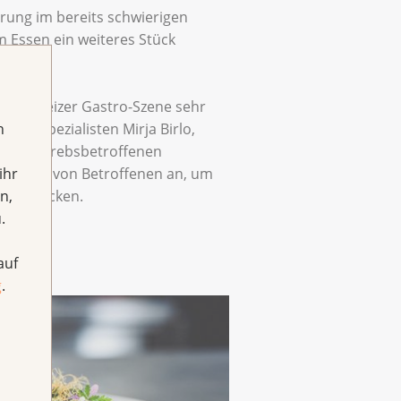
erung im bereits schwierigen
m Essen ein weiteres Stück
r Schweizer Gastro-Szene sehr
h
rmetspezialisten Mirja Birlo,
en von Krebsbetroffenen
ihr
pfinden von Betroffenen an, um
n,
rzuerwecken.
.
auf
g
.