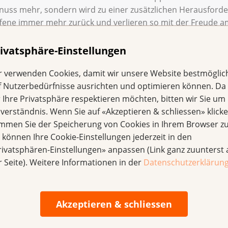
enuss mehr, sondern wird zu einer zusätzlichen Herausford
roffene immer mehr zurück und verlieren so mit der Freude a
alem Halt.
ivatsphäre-Einstellungen
written» engagieren sich deshalb drei Ausnahmetalente de
r verwenden Cookies, damit wir unsere Website bestmöglic
en. In einem kulinarischen Experiment setzen sich die Gou
f Nutzerbedürfnisse ausrichten und optimieren können. Da
 Zosso offen und lustvoll mit den Geschmacksveränderung
r Ihre Privatsphäre respektieren möchten, bitten wir Sie um 
die Küchenchefs ihre Signature-Gerichte dem Geschmacksem
nverständnis. Wenn Sie auf «Akzeptieren & schliessen» klicke
 zu schenken und in ihnen so die Freude am Essen wiede
immen Sie der Speicherung von Cookies in Ihrem Browser zu
e können Ihre Cookie-Einstellungen jederzeit in den
rivatsphären-Einstellungen» anpassen (Link ganz zuunterst 
r Seite). Weitere Informationen in der
Datenschutzerklärun
Akzeptieren & schliessen