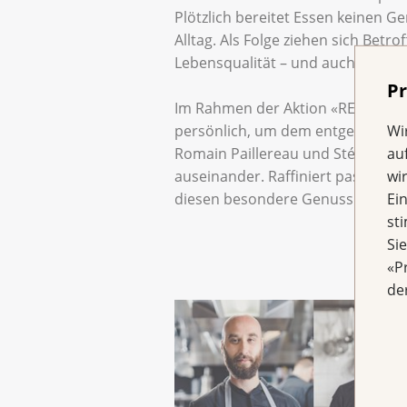
Plötzlich bereitet Essen keinen G
Alltag. Als Folge ziehen sich Bet
Lebensqualität – und auch an sozi
Pr
Im Rahmen der Aktion «RECIPES re
Wi
persönlich, um dem entgegenzuwirk
au
Romain Paillereau und Stéphanie
wi
auseinander. Raffiniert passen 
Ei
diesen besondere Genussmomente
st
Si
«P
de