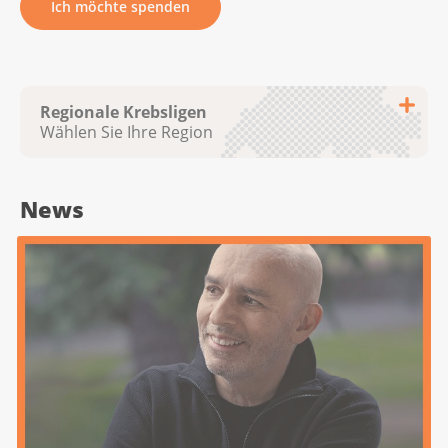
Ich möchte spenden
Regionale Krebsligen
Wählen Sie Ihre Region
News
Krebsliga Aargau
Krebsliga beider Basel
Krebsliga Bern
Krebsliga Freiburg
Ligue genevoise contre le cancer
Krebsliga Graubünden
Ligue jurassienne contre le cancer
Ligue neuchâteloise contre le cancer