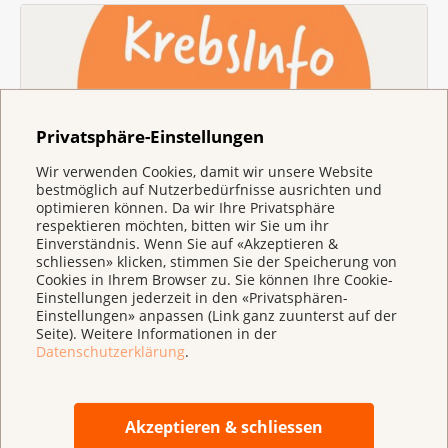
Privatsphäre-Einstellungen
Wir verwenden Cookies, damit wir unsere Website
bestmöglich auf Nutzerbedürfnisse ausrichten und
Beratung & Unterstützung
optimieren können. Da wir Ihre Privatsphäre
Haben Sie Fragen zu Krebs? Melden Sie sich bei
respektieren möchten, bitten wir Sie um ihr
Einverständnis. Wenn Sie auf «Akzeptieren &
KrebsInfo oder lassen Sie sich von einer
schliessen» klicken, stimmen Sie der Speicherung von
kantonalen Krebsliga beraten.
Cookies in Ihrem Browser zu. Sie können Ihre Cookie-
Einstellungen jederzeit in den «Privatsphären-
Einstellungen» anpassen (Link ganz zuunterst auf der
Seite). Weitere Informationen in der
Datenschutzerklärung
.
Akzeptieren & schliessen